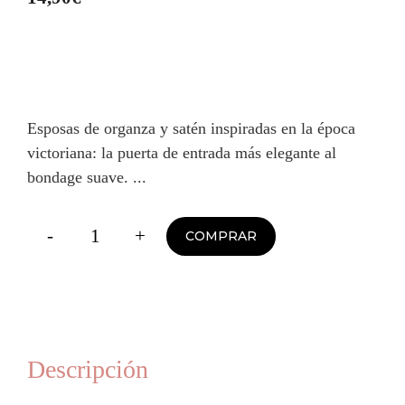
Esposas de organza y satén inspiradas en la época
victoriana: la puerta de entrada más elegante al
bondage suave.
-
+
COMPRAR
Frou
Frou
Esposas
de
Organza
Descripción
cantidad