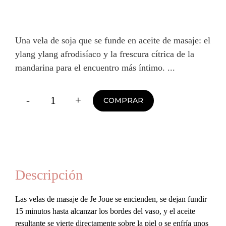
Una vela de soja que se funde en aceite de masaje: el
ylang ylang afrodisíaco y la frescura cítrica de la
mandarina para el encuentro más íntimo.
-
+
COMPRAR
Vela
de
Masaje
Luxury
-
Descripción
Ylang
Las velas de masaje de Je Joue se encienden, se dejan fundir
Ylang
15 minutos hasta alcanzar los bordes del vaso, y el aceite
&
resultante se vierte directamente sobre la piel o se enfría unos