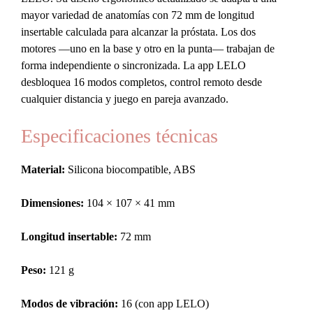
Negro
mayor variedad de anatomías con 72 mm de longitud
cantidad
insertable calculada para alcanzar la próstata. Los dos
motores —uno en la base y otro en la punta— trabajan de
forma independiente o sincronizada. La app LELO
desbloquea 16 modos completos, control remoto desde
cualquier distancia y juego en pareja avanzado.
Especificaciones técnicas
Material:
Silicona biocompatible, ABS
Dimensiones:
104 × 107 × 41 mm
Longitud insertable:
72 mm
Peso:
121 g
Modos de vibración:
16 (con app LELO)