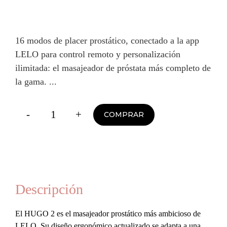
16 modos de placer prostático, conectado a la app
LELO para control remoto y personalización
ilimitada: el masajeador de próstata más completo de
la gama.
-
+
COMPRAR
Hugo
2
Masajeador
de
Prostata
Descripción
Control
El HUGO 2 es el masajeador prostático más ambicioso de
Remoto
LELO. Su diseño ergonómico actualizado se adapta a una