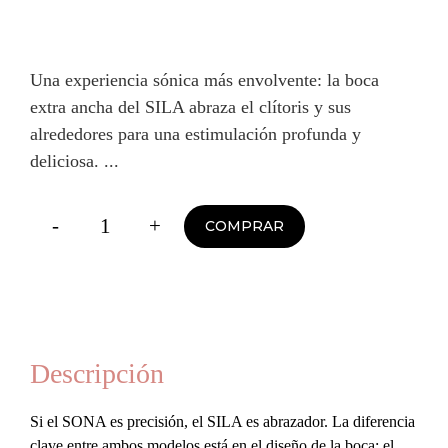
Una experiencia sónica más envolvente: la boca
extra ancha del SILA abraza el clítoris y sus
alrededores para una estimulación profunda y
deliciosa.
-
+
COMPRAR
SILA™
Cruise
—
Masajeador
Sónico
Descripción
de
Si el SONA es precisión, el SILA es abrazador. La diferencia
Boca
clave entre ambos modelos está en el diseño de la boca: el