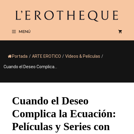
Saltar
al
contenido
MENÚ
Portada
/
ARTE EROTICO
/
Vídeos & Películas
/
Cuando el Deseo Complica...
Cuando el Deseo
Complica la Ecuación:
Películas y Series con