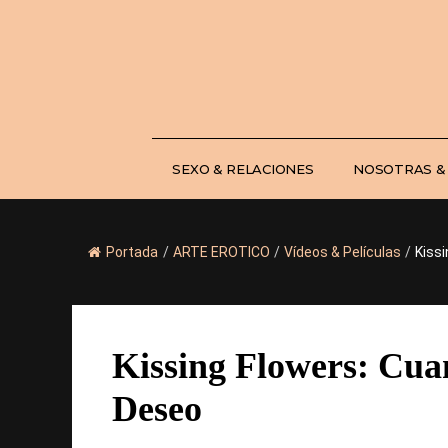
Saltar
al
contenido
SEXO & RELACIONES
NOSOTRAS &
Portada
/
ARTE EROTICO
/
Vídeos & Películas
/
Kissi
Kissing Flowers: Cua
Deseo