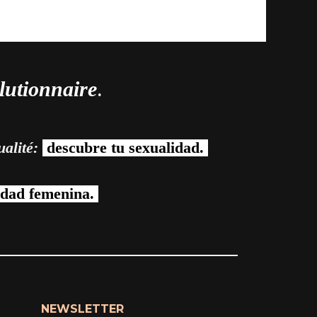
olutionnaire
.
alité:
descubre tu sexualidad.
idad femenina.
NEWSLETTER