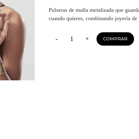
Pulseras de malla metalizada que guarda
cuando quieres, combinando joyería de 
-
+
COMPRAR
Désir
Métallique
Esposas
Malla
Metálica
Dorada
cantidad