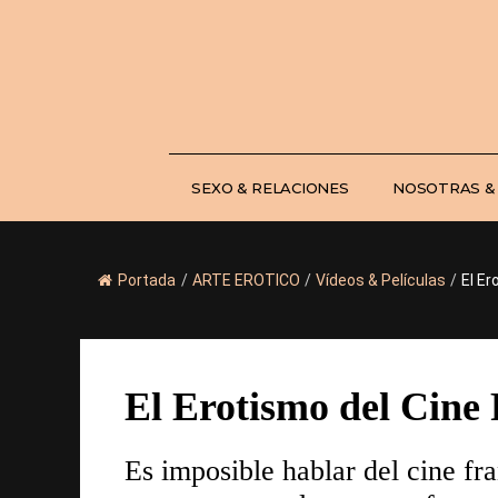
Saltar
al
contenido
SEXO & RELACIONES
NOSOTRAS &
Portada
/
ARTE EROTICO
/
Vídeos & Películas
/
El Er
El Erotismo del Cine
Es imposible hablar del cine fr