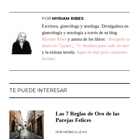
POR
MYRIAM RIBES
Escritora, ginecóloga y sexóloga. Divulgadora en
ginecología y sexología a través de su blog
Myriam Ribes
y autora de los libros:
‘
Recupera tu
deseo en 7 pasos’
,
‘
31 Sexideas para todo un mes’
y la exitosa novela
'Agua de mar para corazones
heridos'
.
TE PUEDE INTERESAR
Las 7 Reglas de Oro de las
Parejas Felices
MÓNICA LEIVA