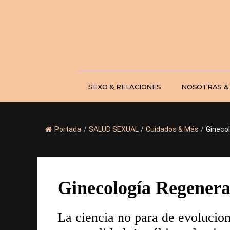
Saltar
al
contenido
SEXO & RELACIONES
NOSOTRAS &
Portada
/
SALUD SEXUAL
/
Cuidados & Más
/
Ginecol
Ginecología Regenerat
La ciencia no para de evolucion