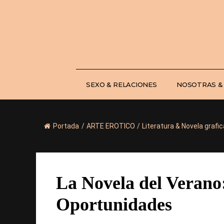
Saltar
al
contenido
SEXO & RELACIONES
NOSOTRAS &
Portada
/
ARTE EROTICO
/
Literatura & Novela grafic
La Novela del Verano
Oportunidades