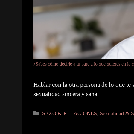
¿Sabes cómo decirle a tu pareja lo que quieres en la 
Hablar con la otra persona de lo que te 
sexualidad sincera y sana.
Categorías
SEXO & RELACIONES
,
Sexualidad & 