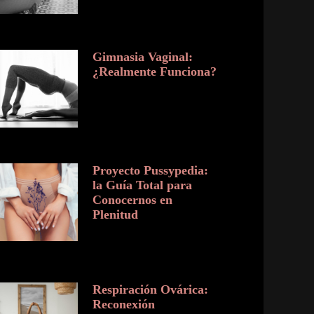
Gimnasia Vaginal:
¿Realmente Funciona?
YSABEL VELÁSQUEZ
Proyecto Pussypedia:
la Guía Total para
Conocernos en
Plenitud
REDACCIÓN LE
Respiración Ovárica:
Reconexión