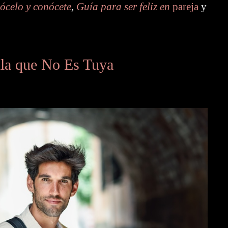
ócelo y
conócete
,
Guía para ser feliz en
pareja
y
la que No Es Tuya