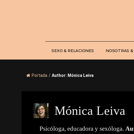
Saltar
al
contenido
SEXO & RELACIONES
NOSOTRAS &
Portada
/
Author: Mónica Leiva
Mónica Leiva
Psicóloga, educadora y sexóloga.
Aut