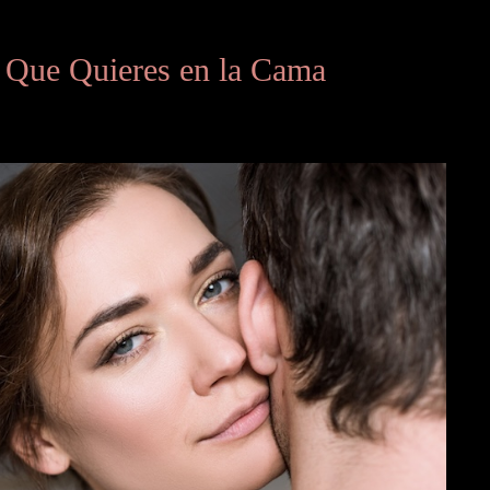
o Que Quieres en la Cama