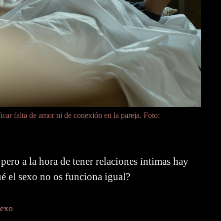
ficar falta de amor ni de conexión en la pareja. Foto:
 pero a la hora de tener relaciones íntimas hay
é el sexo no os funciona igual?
Sexo