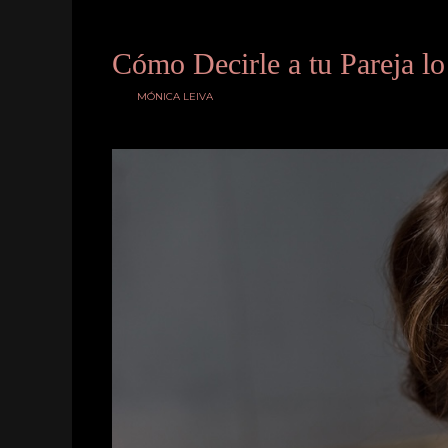
Cómo Decirle a tu Pareja l
POR
MÓNICA LEIVA