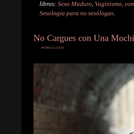
libros:
Sexo Maduro
,
Vaginismo, con
Sexología para no sexólogas
.
No Cargues con Una Mochi
POR
MÓNICA LEIVA