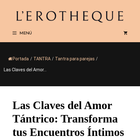
Saltar
al
contenido
MENÚ
Portada
/
TANTRA
/
Tantra para parejas
/
Las Claves del Amor...
Las Claves del Amor
Tántrico: Transforma
tus Encuentros Íntimos