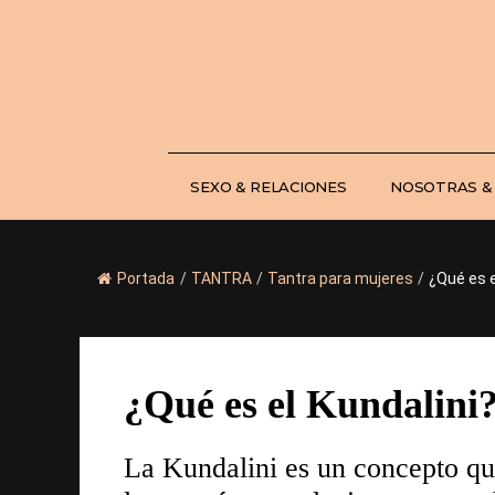
Saltar
al
contenido
SEXO & RELACIONES
NOSOTRAS &
Portada
/
TANTRA
/
Tantra para mujeres
/
¿Qué es e
¿Qué es el Kundalini
La Kundalini es un concepto que