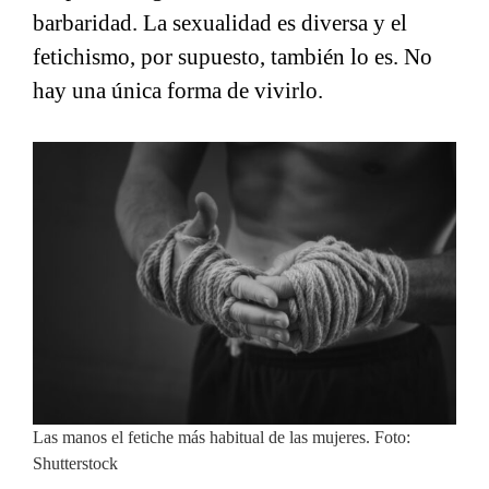
barbaridad. La sexualidad es diversa y el
fetichismo, por supuesto, también lo es. No
hay una única forma de vivirlo.
Las manos el fetiche más habitual de las mujeres. Foto:
Shutterstock