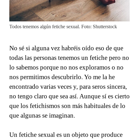
Todos tenemos algún fetiche sexual. Foto: Shutterstock
No sé si alguna vez habréis oído eso de que
todas las personas tenemos un fetiche pero no
lo sabemos porque no nos exploramos o no
nos permitimos descubrirlo. Yo me la he
encontrado varias veces y, para seros sincera,
no tengo claro que sea así. Aunque sí es cierto
que los fetichismos son más habituales de lo
que algunas se imaginan.
Un fetiche sexual es un objeto que produce