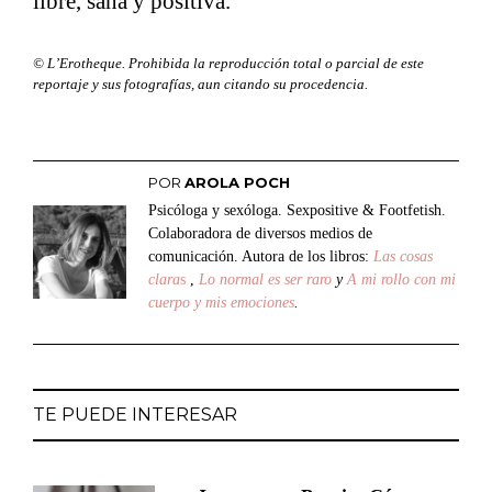
libre, sana y positiva.
© L’Erotheque. Prohibida la reproducción total o parcial de este
reportaje y sus fotografías, aun citando su procedencia.
POR
AROLA POCH
Psicóloga y sexóloga. Sexpositive & Footfetish.
Colaboradora de diversos medios de
comunicación. Autora de los libros:
Las cosas
clara
s
,
Lo normal es ser raro
y
A mi rollo con mi
cuerpo y mis emociones
.
TE PUEDE INTERESAR