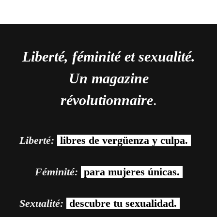
Liberté, féminité et sexualité.
Un magazine
révolutionnaire
.
Liberté:
libres de vergüenza y culpa.
Féminité:
para mujeres únicas.
Sexualité:
descubre tu sexualidad.