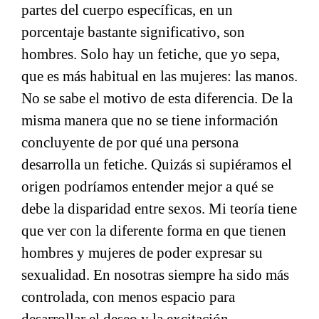
partes del cuerpo específicas, en un
porcentaje bastante significativo, son
hombres. Solo hay un fetiche, que yo sepa,
que es más habitual en las mujeres: las manos.
No se sabe el motivo de esta diferencia. De la
misma manera que no se tiene información
concluyente de por qué una persona
desarrolla un fetiche. Quizás si supiéramos el
origen podríamos entender mejor a qué se
debe la disparidad entre sexos. Mi teoría tiene
que ver con la diferente forma en que tienen
hombres y mujeres de poder expresar su
sexualidad. En nosotras siempre ha sido más
controlada, con menos espacio para