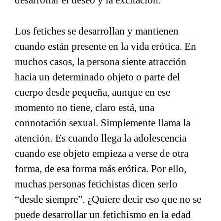
desarrollar el deseo y la excitación.
Los fetiches se desarrollan y mantienen
cuando están presente en la vida erótica. En
muchos casos, la persona siente atracción
hacia un determinado objeto o parte del
cuerpo desde pequeña, aunque en ese
momento no tiene, claro está, una
connotación sexual. Simplemente llama la
atención. Es cuando llega la adolescencia
cuando ese objeto empieza a verse de otra
forma, de esa forma más erótica. Por ello,
muchas personas fetichistas dicen serlo
“desde siempre”. ¿Quiere decir eso que no se
puede desarrollar un fetichismo en la edad